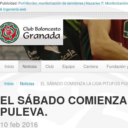
Publicidad:
Port Monitor, monitorización de servidores
|
Nazaríes IT, Monitorización
& Ingeniería web
Inicio
Noticias
Club
Equipo
Cantera
Fundación 
Inicio
/
Noticias
/
EL SÁBADO COMIENZA LA LIGA PITUFOS PU
EL SÁBADO COMIENZA 
PULEVA.
10 feb 2016