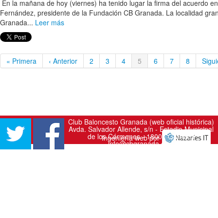
En la mañana de hoy (viernes) ha tenido lugar la firma del acuerdo e
Fernández, presidente de la Fundación CB Granada. La localidad gran
Granada...
Leer más
« Primera
‹ Anterior
2
3
4
5
6
7
8
Sigui
Club Baloncesto Granada (web oficial histórica)
Avda. Salvador Allende, s/n - Estadio Municipal
de los Cármenes - 18007 Granada
Ingeniería web por
info@cbgranada.com